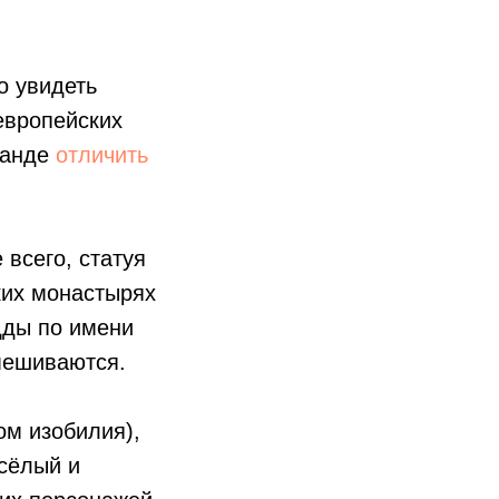
о увидеть
европейских
иланде
отличить
 всего, статуя
ких монастырях
дды по имени
смешиваются.
ом изобилия),
есёлый и