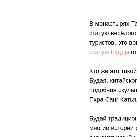
В монастырях Та
статую весёлого
туристов, это в
статую Будды
от
Кто же это тако
Будая, китайско
подобная скульп
Пхра Санг Катья
Будай традицио
многие истории 